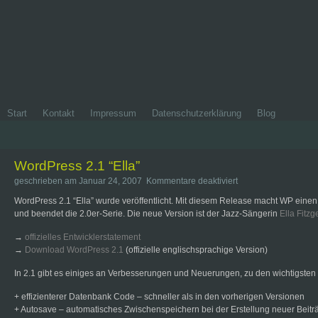
Start
Kontakt
Impressum
Datenschutzerklärung
Blog
WordPress 2.1 “Ella”
für
geschrieben am Januar 24, 2007
Kommentare deaktiviert
WordPress
WordPress 2.1 “Ella” wurde veröffentlicht. Mit diesem Release macht WP eine
2.1
und beendet die 2.0er-Serie. Die neue Version ist der Jazz-Sängerin
Ella Fitzg
“Ella”
→
offizielles Entwicklerstatement
→
Download WordPress 2.1
(offizielle englischsprachige Version)
In 2.1 gibt es einiges an Verbesserungen und Neuerungen, zu den wichtigsten
+ effizienterer Datenbank Code – schneller als in den vorherigen Versionen
+ Autosave – automatisches Zwischenspeichern bei der Erstellung neuer Beitr