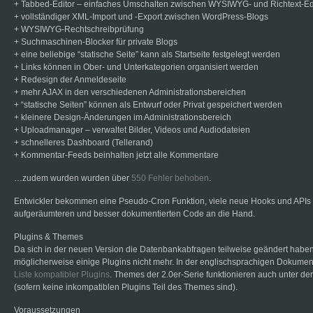
+ Tabbed-Editor – einfaches Umschalten zwischen WYSIWYG- und Richtext-Ed
+ vollständiger XML-Import und -Export zwischen WordPress-Blogs
+ WYSIWYG-Rechtschreibprüfung
+ Suchmaschinen-Blocker für private Blogs
+ eine beliebige “statische Seite” kann als Startseite festgelegt werden
+ Links können in Ober- und Unterkategorien organisiert werden
+ Redesign der Anmeldeseite
+ mehr AJAX in den verschiedenen Administrationsbereichen
+ “statische Seiten” können als Entwurf oder Privat gespeichert werden
+ kleinere Design-Änderungen im Administrationsbereich
+ Uploadmanager – verwaltet Bilder, Videos und Audiodateien
+ schnelleres Dashboard (Tellerand)
+ Kommentar-Feeds beinhalten jetzt alle Kommentare
…zudem wurden wurden über
550 Fehler behoben
.
Entwickler bekommen eine Pseudo-Cron Funktion, viele neue Hooks und APIs
aufgeräumteren und besser dokumentierten Code an die Hand.
Plugins & Themes
Da sich in der neuen Version die Datenbankabfragen teilweise geändert haben
möglicherweise einige Plugins nicht mehr. In der englischsprachigen Dokument
Liste kompatibler Plugins
. Themes der 2.0er-Serie funktionieren auch unter de
(sofern keine inkompatiblen Plugins Teil des Themes sind).
Voraussetzungen